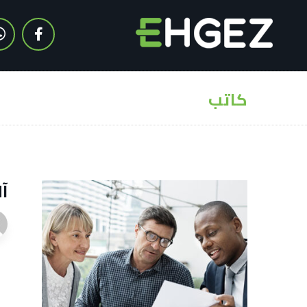
كاتب
آل