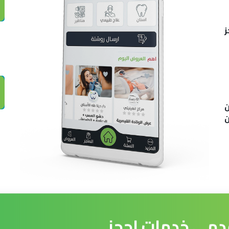
ز
ن
ن
دمي خدمات احجز