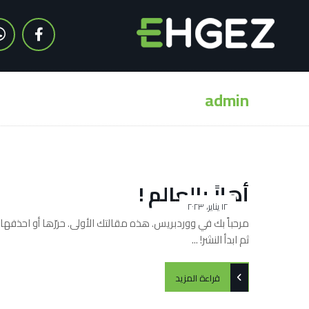
admin
أهلاً بالعالم !
١٢ يناير، ٢٠٢٣
مرحباً بك في ووردبريس. هذه مقالتك الأولى. حررّها أو احذفها،
ثم ابدأ النشر! ...
قراءة المزيد