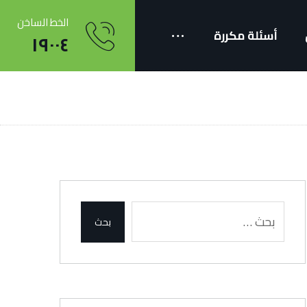
الخط الساخن
أسئلة مكررة
١٩٠٠٤
admin
بحث