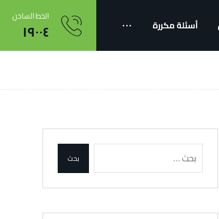
الخط الساخن
أسئلة مكررة
١٩٠٠٤
مال
بحث