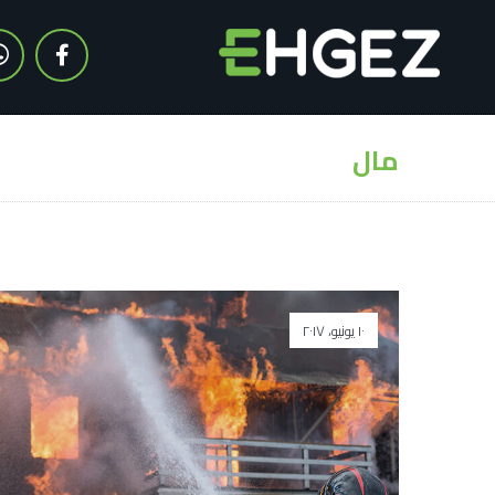
مال
١٠ يونيو، ٢٠١٧