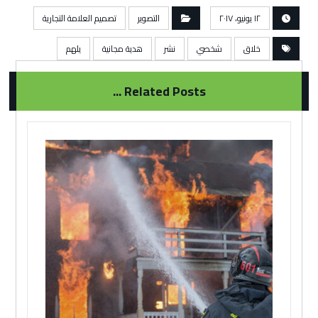
١٢ يونيو، ٢٠١٧
التصوير
تصميم العلامة التجارية
خلاق
شخصي
نشر
هدية مجانية
يلهم
Related Posts ...