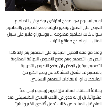
لوريم ايبسوم هو نموذج افتراضي يوضع في التصاميم
لتعرض على العميل ليتصور طريقه وضع النصوص بالتصاميم
سواء كانت تصاميم مطبوعه … بروشور او فلاير على سبيل
المثال … او نماذج مواقع انترنت …
وعند موافقه العميل المبدئيه على التصميم يتم ازالة هذا
النص من التصميم ويتم وضع النصوص النهائية المطلوبة
للتصميم ويقول البعض ان وضع النصوص التجريبية
بالتصميم قد تشغل المشاهد عن وضع الكثير من
الملاحظات او الانتقادات للتصميم الاساسي.
وخلافاَ للاعتقاد السائد فإن لوريم إيبسوم ليس نصاَ
عشوائياً، بل إن له جذور في الأدب اللاتيني الكلاسيكي منذ
العام قبل الميلاد. من كتاب “حول أقاصي الخير والشر”