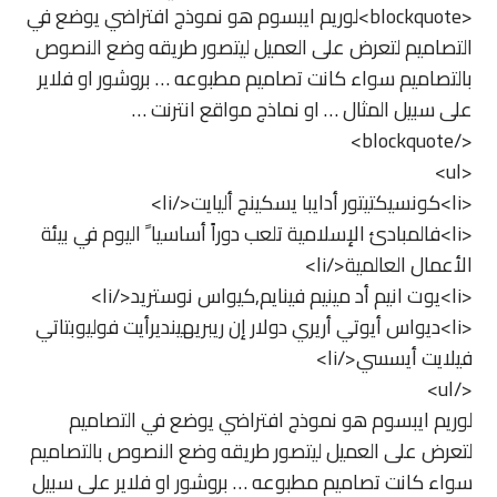
<blockquote>لوريم ايبسوم هو نموذج افتراضي يوضع في
التصاميم لتعرض على العميل ليتصور طريقه وضع النصوص
بالتصاميم سواء كانت تصاميم مطبوعه … بروشور او فلاير
على سبيل المثال … او نماذج مواقع انترنت …
</blockquote>
<ul>
<li>كونسيكتيتور أدايبا يسكينج أليايت</li>
<li>فالمبادئ الإسلامية تلعب دوراً أساسيا ً اليوم في بيئة
الأعمال العالمية</li>
<li>يوت انيم أد مينيم فينايم,كيواس نوستريد</li>
<li>ديواس أيوتي أريري دولار إن ريبريهينديرأيت فوليوبتاتي
فيلايت أيسسي</li>
</ul>
لوريم ايبسوم هو نموذج افتراضي يوضع في التصاميم
لتعرض على العميل ليتصور طريقه وضع النصوص بالتصاميم
سواء كانت تصاميم مطبوعه … بروشور او فلاير على سبيل