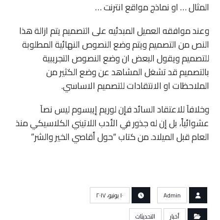
المثال … او نماذج مواقع انترنت …
وعند موافقه العميل المبدئيه على التصميم يتم ازالة هذا
النص من التصميم ويتم وضع النصوص النهائية المطلوبة
للتصميم ويقول البعض ان وضع النصوص التجريبية
بالتصميم قد تشغل المشاهد عن وضع الكثير من
الملاحظات او الانتقادات للتصميم الاساسي.
وخلافاَ للاعتقاد السائد فإن لوريم إيبسوم ليس نصاَ
عشوائياً، بل إن له جذور في الأدب اللاتيني الكلاسيكي منذ
العام قبل الميلاد. من كتاب “حول أقاصي الخير والشر”
Admin
١٠ يونيو، ٢٠١٧
أخبار
التحديثات